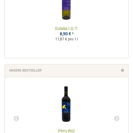
Eulalia I.G.T.
8,90 €
*
11,87 € pro 1 l
UNSERE BESTSELLER
Pirro BIO