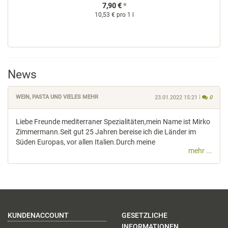
7,90 €
*
10,53 € pro 1 l
News
KOMME
WEIN, PASTA UND VIELES MEHR
|
23.01.2022 15:21
0
Liebe Freunde mediterraner Spezialitäten,mein Name ist Mirko
Zimmermann.Seit gut 25 Jahren bereise ich die Länder im
Süden Europas, vor allen Italien.Durch meine
mehr ...
KUNDENACCOUNT
GESETZLICHE
INFORMATIONEN